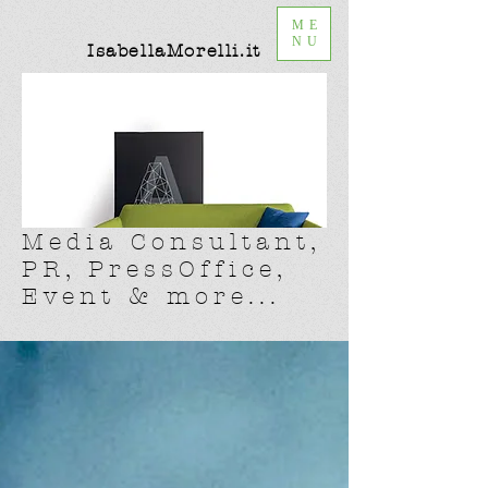
ME
NU
IsabellaMorelli.it
Media Consultant,
PR, PressOffice,
Event & more...