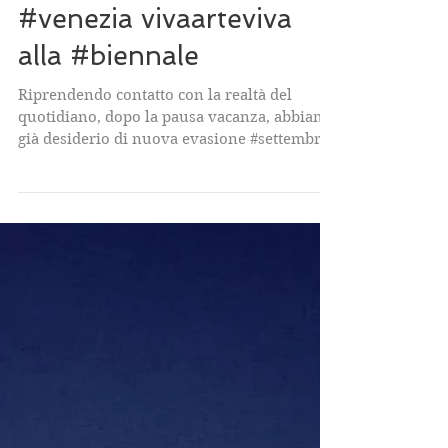
#venezia vivaarteviva
alla #biennale
Riprendendo contatto con la realtà del
quotidiano, dopo la pausa vacanza, abbiamo
già desiderio di nuova evasione #settembre
potrebbe...