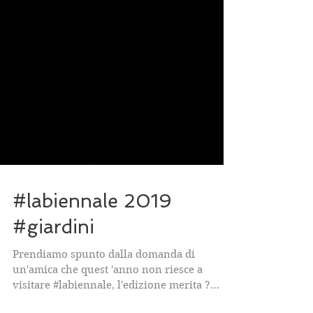
#labiennale 2019
#giardini
Prendiamo spunto dalla domanda di
un'amica che quest 'anno non riesce a