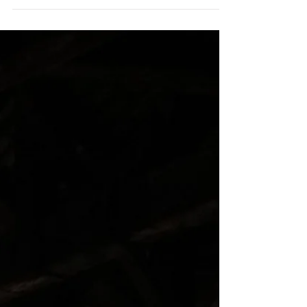
visitare #labiennale, l'edizione merita ?
merita sicuramente...