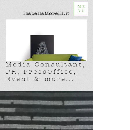
ME
NU
IsabellaMorelli.it
Media Consultant,
PR, PressOffice,
Event & more...