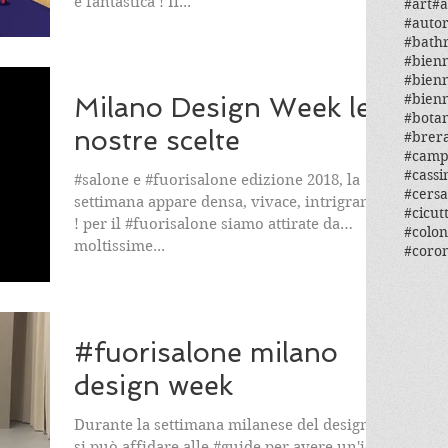
e fantastica ! Il...
#art
#a
#auto
#bath
#bien
#bien
#bien
Milano Design Week le
#botan
nostre scelte
#brera
#camp
#cassi
#salone e #fuorisalone edizione 2018, la
#cersa
settimana appare densa, vivace, intrigrante
#cicut
! per il #fuorisalone siamo attirate da
#colon
moltissime...
#coro
#fuorisalone milano
design week
Durante la settimana milanese del design, ci
si può affidare alle #guide per avere un'idea