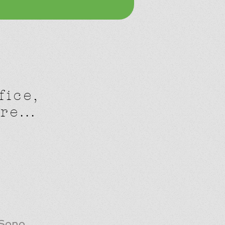
fice,
e...
 Sono