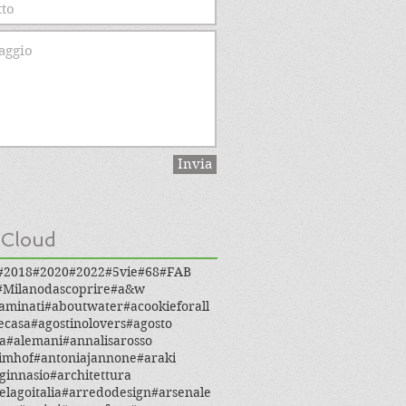
Invia
 Cloud
#2018
#2020
#2022
#5vie
#68
#FAB
#Milanodascoprire
#a&w
aminati
#aboutwater
#acookieforall
ecasa
#agostinolovers
#agosto
a
#alemani
#annalisarosso
imhof
#antoniajannone
#araki
ginnasio
#architettura
elagoitalia
#arredodesign
#arsenale