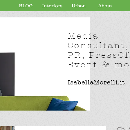
BLOG
Interiors
Urban
About
Media
Consultant,
PR, PressOf
Event & mor
IsabellaMorelli.it
Chi