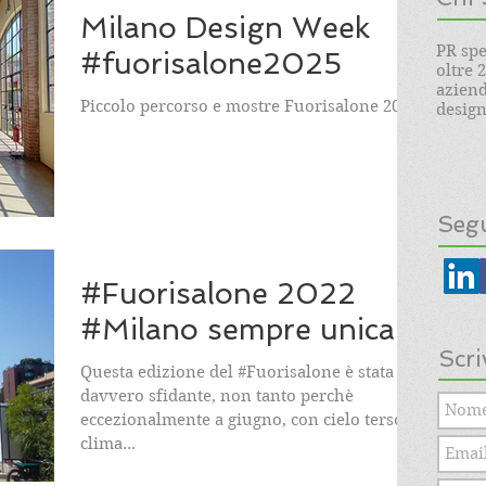
Milano Design Week
PR spe
#fuorisalone2025
oltre 
aziend
Piccolo percorso e mostre Fuorisalone 2025
design.
Segu
#Fuorisalone 2022
#Milano sempre unica !
Scri
Questa edizione del #Fuorisalone è stata
davvero sfidante, non tanto perchè
eccezionalmente a giugno, con cielo terso e
clima...