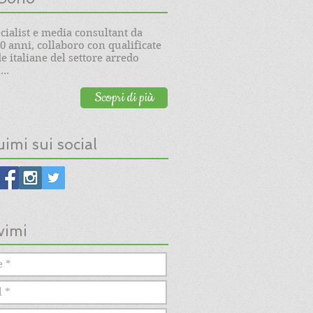
cialist e media consultant da
20 anni, collaboro con qualificate
e italiane del settore arredo
..
Scopri di più
imi sui social
vimi