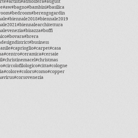
rte
#artisti
#atmosfera
#august
re
#aw
#bagno
#bambini
#basilica
room
#bedroom
#berengogardin
nale
#biennale2018
#biennale2019
nale2021
#biennalearchitettura
nalevenezia
#bisazza
#boffi
ico
#bovara
#brera
designdistrict
#business
anile
#caprioglio
#carpet
#casa
na
#centro
#ceramica
#cersaie
il
#christinemacel
#christmas
to
#circolofilologico
#citta
#cologne
ia
#colore
#colors
#como
#copper
navirus
#corsovenezia