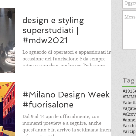
design e styling
superstudiati |
#mdw2021
Lo sguardo di operatori e appassionati in
occasione del fuorisalone è da sempre
internazionale e, anche per l'edizione
appena conclusa,...
Tag
#1916
#Milano Design Week
#IMM
#fuorisalone
#abetl
#agap
#alcov
Dal 9 al 14 aprile ufficialmente, con
#anne
momenti preview e a seguire, anche
#archi
quest'anno è in arrivo la settimana intensa
#arcip