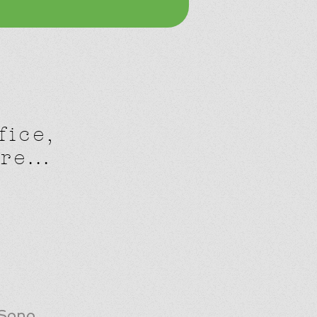
fice,
e...
 Sono