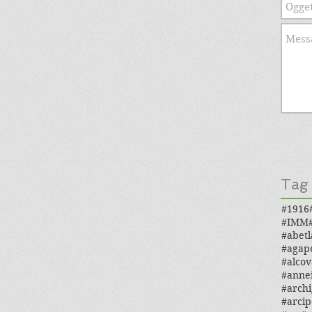
Tag
#1916
#IMM
#abetl
#agap
#alcov
#anne
#archi
#arcip