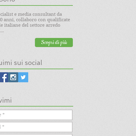
cialist e media consultant da
20 anni, collaboro con qualificate
e italiane del settore arredo
..
Scopri di più
imi sui social
vimi