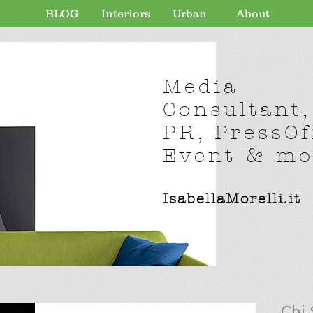
BLOG
Interiors
Urban
About
Media
Consultant,
PR, PressOf
Event & mor
IsabellaMorelli.it
Chi