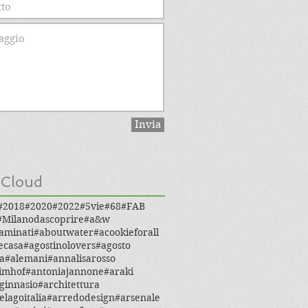
Invia
 Cloud
#2018
#2020
#2022
#5vie
#68
#FAB
#Milanodascoprire
#a&w
aminati
#aboutwater
#acookieforall
ecasa
#agostinolovers
#agosto
a
#alemani
#annalisarosso
imhof
#antoniajannone
#araki
ginnasio
#architettura
elagoitalia
#arredodesign
#arsenale