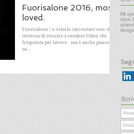
Fuorisalone 2016, most
PR spe
loved.
oltre 
aziend
Fuorisalone ! a volerlo raccontare non si ha
design.
certezza di riuscire a rendere l'idea: chi
frequenta per lavoro - ma è anche piacere -
sa...
Segu
Scri