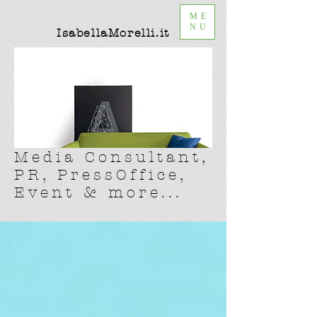
ME
NU
IsabellaMorelli.it
Media Consultant,
PR, PressOffice,
Event & more...