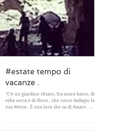
#estate tempo di
vacanze .
"C’è un giardino chiaro, fra mura basse, di
erba secca e di #luce , che cuoce #adagio la
sua #terra . È una luce che sa di #mare . ... "
...