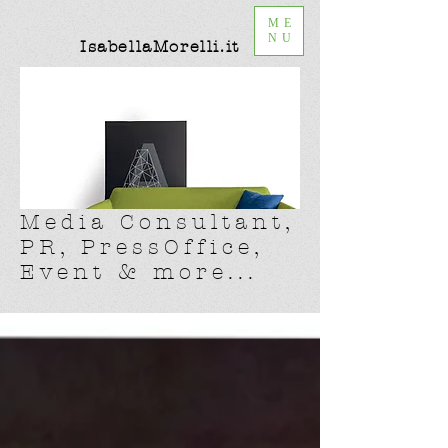
ME
NU
IsabellaMorelli.it
Media Consultant,
PR, PressOffice,
Event & more...