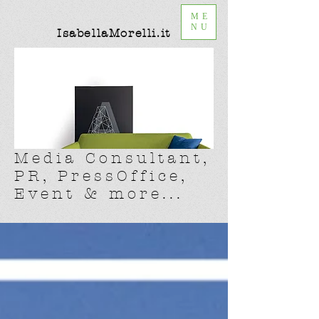
ME
NU
IsabellaMorelli.it
Media Consultant,
PR, PressOffice,
Event & more...