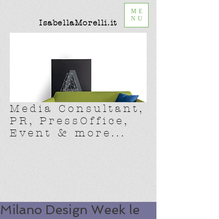
ME
NU
IsabellaMorelli.it
Media Consultant,
PR, PressOffice,
Event & more...
Milano Design Week le