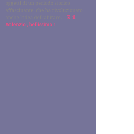
oggetti di un periodo storico 
affascinante  che ha rivoluzionato 
anche l'idea dell'abitare.
    E  il  
#silenzio
 , bellissimo ! 