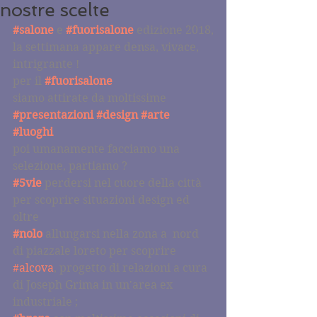
nostre scelte
#salone
 e 
#fuorisalone
 edizione 2018,
la settimana appare densa, vivace, 
intrigrante ! 
per il 
#fuorisalone
siamo attirate da moltissime
#presentazioni
#design
#arte
#luoghi
poi umanamente facciamo una  
selezione, partiamo ?
#5vie
 perdersi nel cuore della città 
per scoprire situazioni design ed 
oltre
#nolo
 allungarsi nella zona a  nord 
di piazzale loreto per scoprire 
#alcova
, progetto di relazioni a cura 
di Joseph Grima in un'area ex 
industriale ;