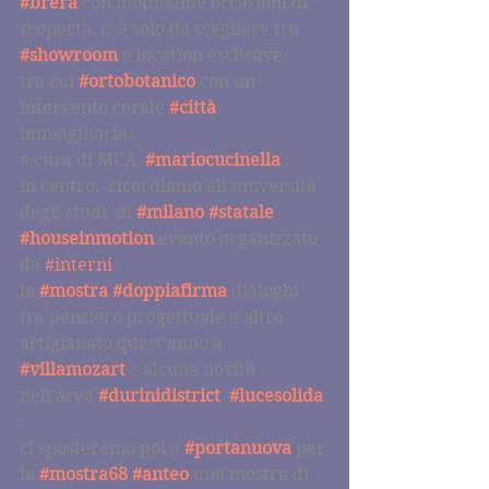
#brera
 con moltissime occasioni di 
scoperta, c' è solo da scegliere tra 
#showroom
 e location esclusive,
tra cui 
#ortobotanico
 con un 
intervento corale 
#città
immaginaria,
a cura di MCA  
#mariocucinella
;
in centro,  ricordiamo all'università 
degli studi  di 
#milano
#statale
#houseinmotion
 evento organizzato 
da 
#interni
 ;
la 
#mostra
#doppiafirma
dialoghi 
tra pensiero progettuale e altro 
artigianato quest'anno a 
#villamozart
 ;  alcune novità   
nell'area 
#durinidistrict
#lucesolida
;
ci sposteremo poi a 
#portanuova
 per 
la 
#mostra68
#anteo
 una mostra di 