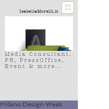
ME
NU
IsabellaMorelli.it
Media Consultant,
PR, PressOffice,
Event & more...
Milano Design Week