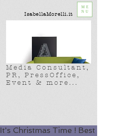
ME
NU
IsabellaMorelli.it
Media Consultant,
PR, PressOffice,
Event & more...
It's Christmas Time ! Best