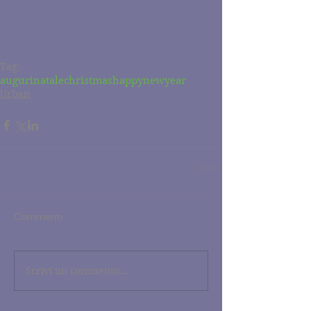
Tag:
augurinatale
christmas
happynewyear
Urban
Commenti
Scrivi un commento...