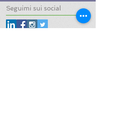
Seguimi sui social
Tag Cloud
#1916
#2018
#2020
#2022
#5vie
#68
#FAB
#IMM
#Milanodascoprire
#a&w
#abetlaminati
#aboutwater
#acookieforall
#agapecasa
#agostinolovers
#agosto
#alcova
#alemani
#annalisarosso
#anneimhof
#antoniajannone
#araki
#archiginnasio
#architettura
#arcipelagoitalia
#arredodesign
#arsenale
#art
#arte
#artisti
#atmosfera
#august
#autore
#aw
#bagno
#bambini
#basilica
#bathroom
#bedroom
#berengogardin
#biennale
#biennale2018
#biennale2019
#biennale2021
#biennalearchitettura
#biennalevenezia
#bisazza
#boffi
#botanico
#bovara
#brera