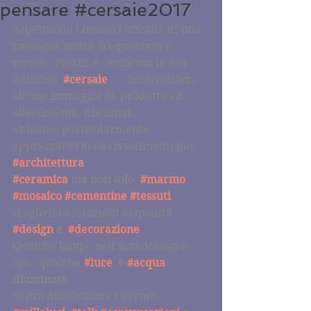
pensare #cersaie2017
Aspettando i numeri uffciali  di una 
rassegna molto  frequentata e 
vivace - così ci  è sembrata la 35a 
edizione  
#cersaie
  -  condividiamo 
alcune immagini di  prodotto ed 
allestimenti   distintivi : 
abbiamo particolarmente 
apprezzato l'area rivestimenti per 
#architettura
#ceramica
 ma non solo. 
#marmo
#mosaico
#cementine
#tessuti
scegliendo soluzioni di qualità 
#design
 e  
#decorazione
Qualche lampo nell'arredobagno, 
ops,  qualche 
#luce
  e 
#acqua
illuminata
Senza dimenticare l'evento  