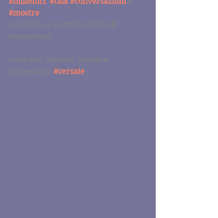
#milleluci
#talk
#conversazioni
 e 
#mostre
orientate  a nuovi percorsi di 
conoscenza. 
costruire, abitare, pensare, 
arrivederci 
#cersaie
 ! 