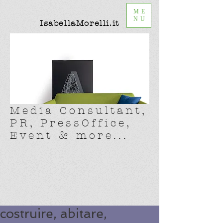
ME
NU
IsabellaMorelli.it
Media Consultant,
PR, PressOffice,
Event & more...
costruire, abitare,