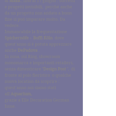
al 
Makk
 , fino al 17 giugno : successi 
e progetti invisibili,  perchè anche 
da un progetto non andato a buon 
fine si può imparare molto. Da 
vedere.
Immancabile la frequentazione  
Spichernöfe -  Boffi Köln 
 dove 
quest'anno si è potuta apprezzare 
anche 
DePadova
 .
In zona, sul Ring, showroom 
monomarca e importanti retailers,
senza dimenticare 
'Design Post '
,  di 
fronte al polo fieristico  o qualche 
nuova location da scoprire : 
quest'anno noi siamo stati 
all'
Aquarium, 
grazie a Elle Decoration German 
Issue.  