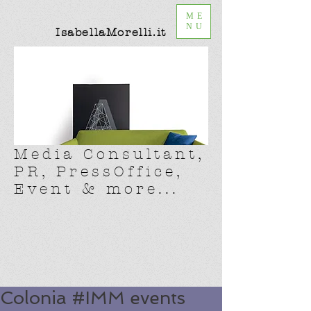
ME
NU
IsabellaMorelli.it
Media Consultant,
PR, PressOffice,
Event & more...
Colonia #IMM events