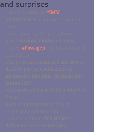
and surprises
Con l'occasione di 
#IMM
Mobelemesse 
in alcune  zone della 
città
showroom e gallerie ospitano 
presentazioni, mostre ed eventi 
:
si dice  
#Passagen
e prima o dopo ci 
si incontra !
Non potevamo mancare alla serata 
di A&W per la premiazione di
Alessandro Mendini,  designer des 
Jahres 2017
 ,
scoprendo anche la Galerie Martina 
Kaiser. 
Vista  rapidamente in fase di 
concusione allestimento,
la retrospettiva  
'Full House' 
dell'americano Stefan Diez 
, 