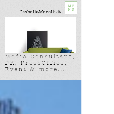
ME
NU
IsabellaMorelli.it
Media Consultant,
PR, PressOffice,
Event & more...