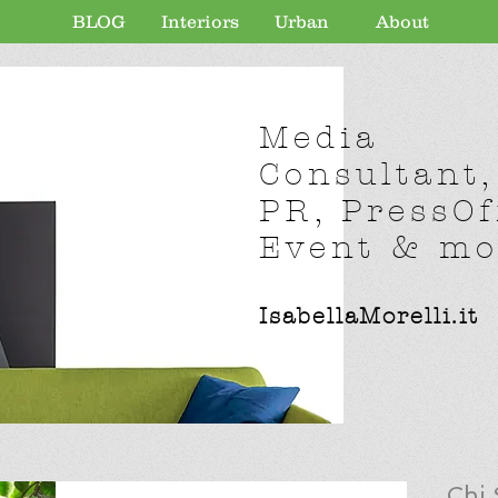
BLOG
Interiors
Urban
About
Media
Consultant,
PR, PressOf
Event & mor
IsabellaMorelli.it
Chi