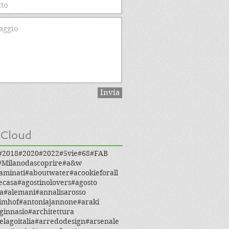
Invia
 Cloud
#2018
#2020
#2022
#5vie
#68
#FAB
#Milanodascoprire
#a&w
aminati
#aboutwater
#acookieforall
ecasa
#agostinolovers
#agosto
a
#alemani
#annalisarosso
imhof
#antoniajannone
#araki
ginnasio
#architettura
elagoitalia
#arredodesign
#arsenale