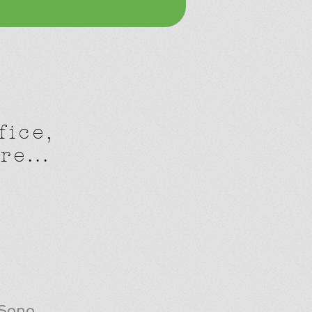
fice,
e...
 Sono