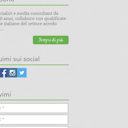
cialist e media consultant da
20 anni, collaboro con qualificate
e italiane del settore arredo
..
Scopri di più
imi sui social
vimi