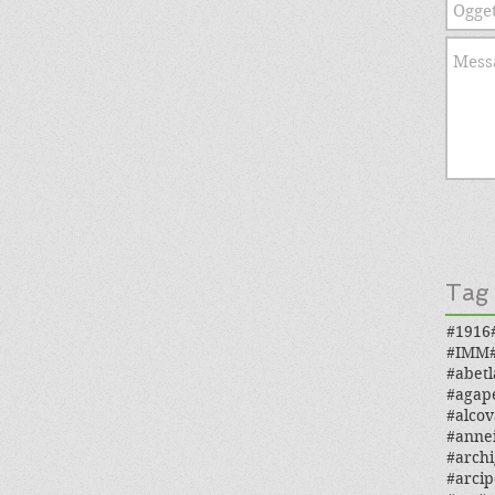
Tag
#1916
#IMM
#abetl
#agap
#alcov
#anne
#archi
#arcip