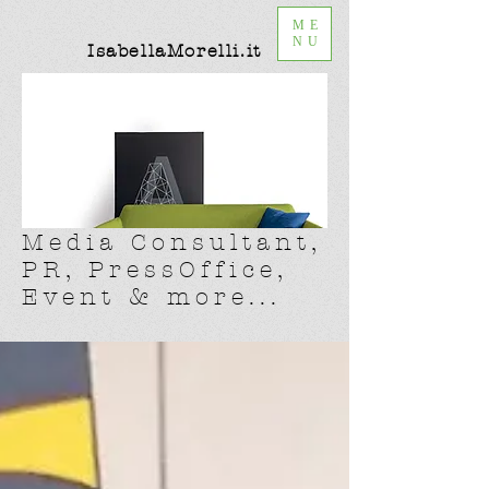
ME
NU
IsabellaMorelli.it
Media Consultant,
PR, PressOffice,
Event & more...