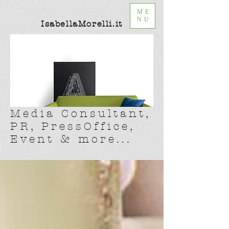
ME
NU
IsabellaMorelli.it
Media Consultant,
PR, PressOffice,
Event & more...