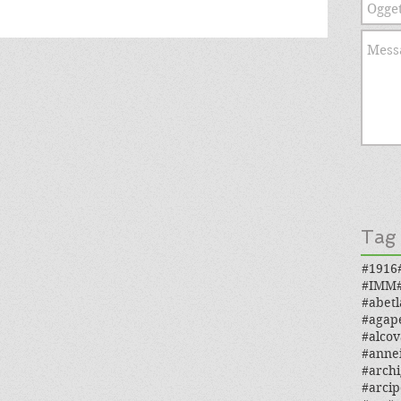
Tag
#1916
#IMM
#abetl
#agap
#alcov
#anne
#archi
#arcip