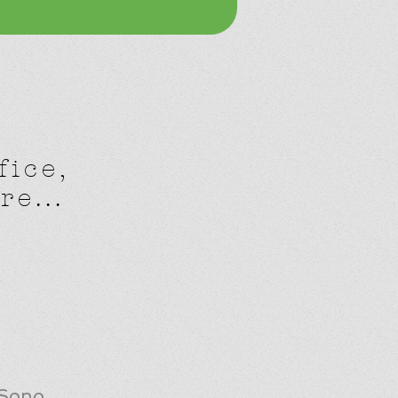
fice,
e...
 Sono