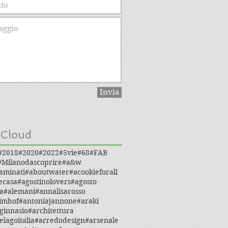
Invia
 Cloud
#2018
#2020
#2022
#5vie
#68
#FAB
#Milanodascoprire
#a&w
aminati
#aboutwater
#acookieforall
ecasa
#agostinolovers
#agosto
a
#alemani
#annalisarosso
imhof
#antoniajannone
#araki
ginnasio
#architettura
elagoitalia
#arredodesign
#arsenale