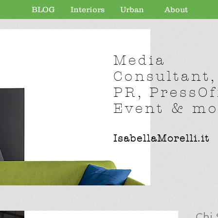
BLOG
Interiors
Urban
About
Media
Consultant,
PR, PressOf
Event & mor
IsabellaMorelli.it
Chi