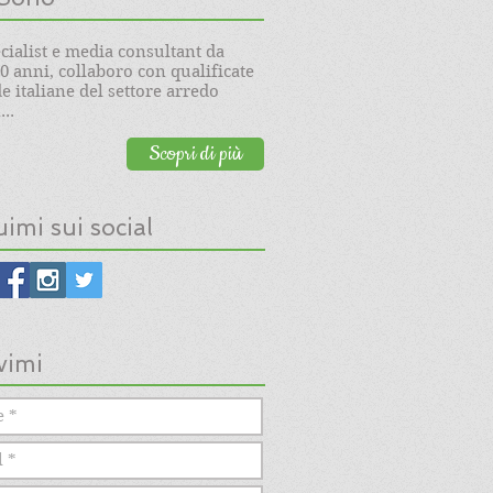
cialist e media consultant da
20 anni, collaboro con qualificate
e italiane del settore arredo
..
Scopri di più
imi sui social
vimi